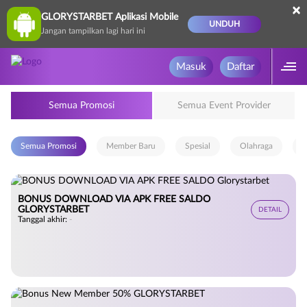
×
GLORYSTARBET Aplikasi Mobile
UNDUH
Jangan tampilkan lagi hari ini
Masuk
Daftar
Semua Promosi
Semua Event Provider
Semua Promosi
Member Baru
Spesial
Olahraga
L
BONUS DOWNLOAD VIA APK FREE SALDO
GLORYSTARBET
DETAIL
Tanggal akhir:
-