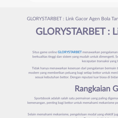
GLORYSTARBET : Link Gacor Agen Bola Taru
GLORYSTARBET : Lin
Situs game online
GLORYSTARBET
menawarkan pengalaman ber
berkualitas tinggi dan sistem yang mudah untuk dimengerti. 
kecepatan transaksi yang
Tidak hanya menawarkan keseruan dari pengalaman bermain t
modern yang memberikan peluang bagi setiap bettor untuk menik
sesuai kebutuhan bettor. Dengan reputasi luar biasa di bi
Rangkaian 
Sportsbook adalah salah satu permainan yang paling digema
kemenangan, penting bagi bettor untuk memahami mekanisme perm
Selain memahami mekanisme, pengelolaan modal yang efektif ju