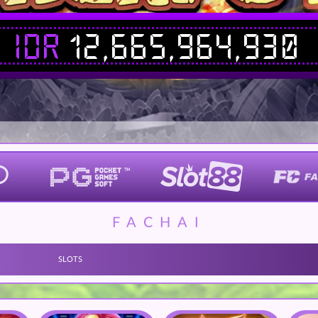
IDR
12,665,964,930
FACHAI
SLOTS