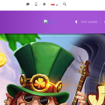
HOT GAMES