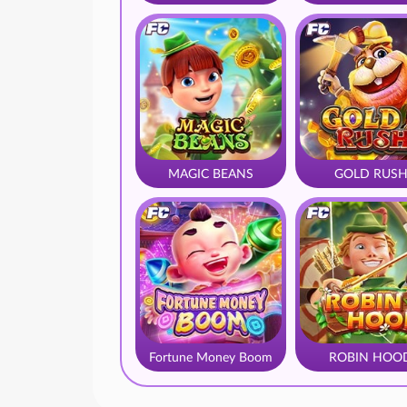
MAGIC BEANS
GOLD RUS
Fortune Money Boom
ROBIN HOO