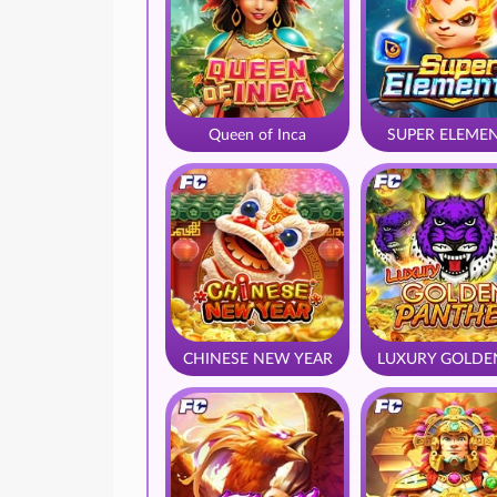
Queen of Inca
SUPER ELEME
CHINESE NEW YEAR