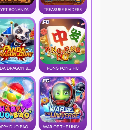
GYPT BONANZA
TREASURE RAIDERS
PANDA DRAGON BOAT
PONG PONG HU
APPY DUO BAO
WAR OF THE UNIVERSE