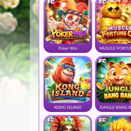
Poker Win
KONG ISLAND