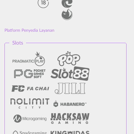
Platform Penyedia Layanan
Slots