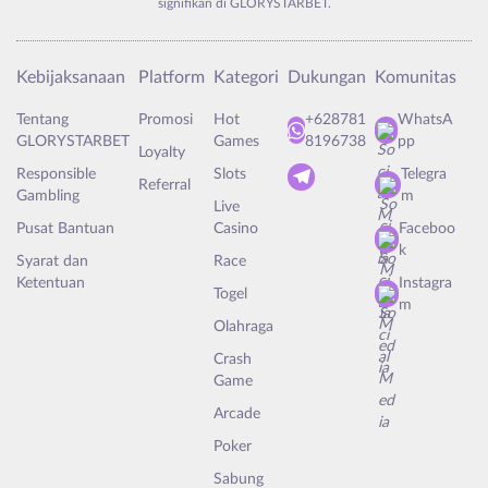
signifikan di GLORYSTARBET.
Kebijaksanaan
Platform
Kategori
Dukungan
Komunitas
Tentang
Promosi
Hot
+628781
WhatsA
GLORYSTARBET
Games
8196738
pp
Loyalty
Responsible
Slots
Telegra
Referral
Gambling
m
Live
Pusat Bantuan
Casino
Faceboo
k
Syarat dan
Race
Ketentuan
Instagra
Togel
m
Olahraga
Crash
Game
Arcade
Poker
Sabung