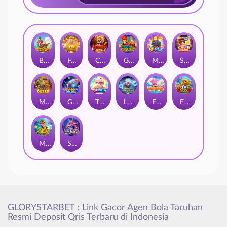
BAO CHUAN FISHING
FA CHAI DOZER
CIRCUS DOZER
Gods Fortune Fishing
MINES
SUPER COLOR GAME
MONEY TREE DOZER
Go Go Rise
TOWER
LIGHTNING BOMB
FIERCE FISHING
FA CHAI FISHING
MONKEY KING FISHING
STAR HUNTER
GLORYSTARBET : Link Gacor Agen Bola Taruhan
Resmi Deposit Qris Terbaru di Indonesia