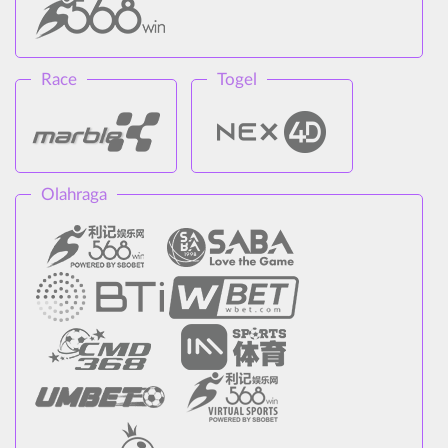
Race
Togel
Olahraga