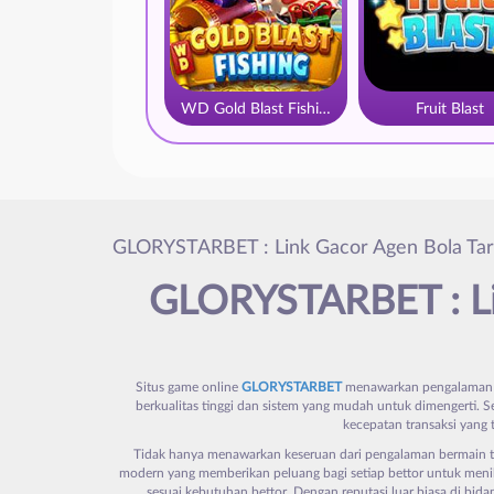
WD Gold Blast Fishing
Fruit Blast
GLORYSTARBET : Link Gacor Agen Bola Taru
GLORYSTARBET : Lin
Situs game online
GLORYSTARBET
menawarkan pengalaman ber
berkualitas tinggi dan sistem yang mudah untuk dimengerti. 
kecepatan transaksi yang
Tidak hanya menawarkan keseruan dari pengalaman bermain t
modern yang memberikan peluang bagi setiap bettor untuk menik
sesuai kebutuhan bettor. Dengan reputasi luar biasa di bi