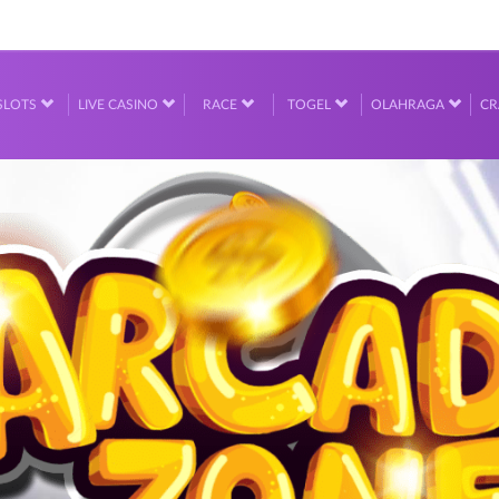
SLOTS
LIVE CASINO
RACE
TOGEL
OLAHRAGA
CR