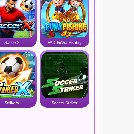
SoccerX
WD FuWa Fishing
StrikerX
Soccer Striker