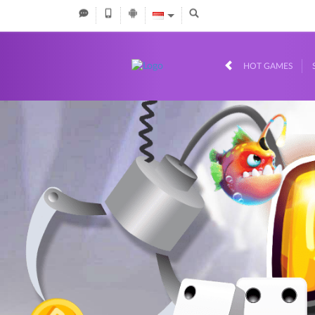
HOT GAMES