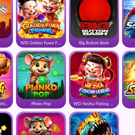
WD Golden Fuwa Fishing
Big Button Bash
WD King Kong Fishing
Plinko Pop
WD Nezha Fishing Legend