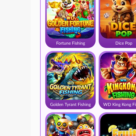
Fortune Fishing
Dice Pop
Golden Tyrant Fishing