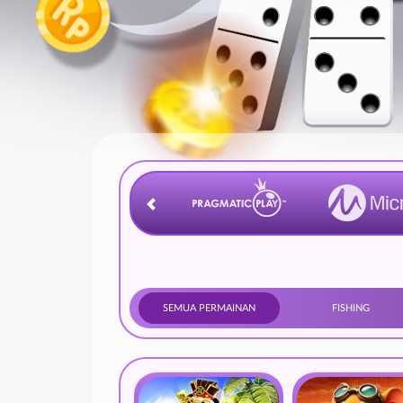
SEMUA PERMAINAN
FISHING