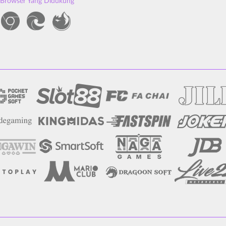
Browser Yang Didukung