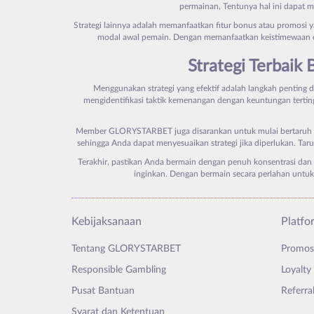
permainan, Tentunya hal ini dapat
Strategi lainnya adalah memanfaatkan fitur bonus atau promos
modal awal pemain. Dengan memanfaatkan keistimewaan 
Strategi Terbai
Menggunakan strategi yang efektif adalah langkah penti
mengidentifikasi taktik kemenangan dengan keuntungan terti
Member GLORYSTARBET juga disarankan untuk mulai bertaruh da
sehingga Anda dapat menyesuaikan strategi jika diperlukan. Tar
Terakhir, pastikan Anda bermain dengan penuh konsentrasi dan
inginkan. Dengan bermain secara perlahan untu
Kebijaksanaan
Platfo
Tentang GLORYSTARBET
Promos
Responsible Gambling
Loyalty
Pusat Bantuan
Referra
Syarat dan Ketentuan