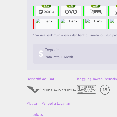
* Selama bank maintenance dan bank offline deposit dan pen
Deposit
Rata-rata 1 Menit
Bersertifikasi Dari
Tanggung Jawab Bermain
Platform Penyedia Layanan
Slots