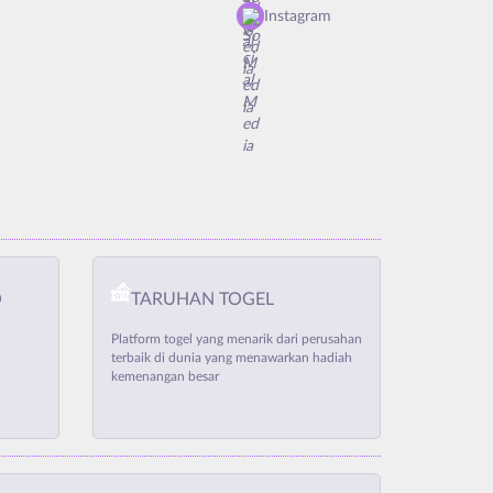
Instagram
O
TARUHAN TOGEL
Platform togel yang menarik dari perusahan
terbaik di dunia yang menawarkan hadiah
kemenangan besar