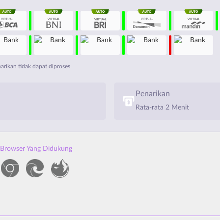
arikan tidak dapat diproses
Penarikan
Rata-rata 2 Menit
Browser Yang Didukung