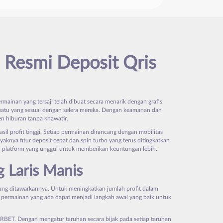
 Resmi Deposit Qris
ainan yang tersaji telah dibuat secara menarik dengan grafis
esuatu yang sesuai dengan selera mereka. Dengan keamanan dan
n hiburan tanpa khawatir.
profit tinggi. Setiap permainan dirancang dengan mobilitas
nya fitur deposit cepat dan spin turbo yang terus ditingkatkan
ai platform yang unggul untuk memberikan keuntungan lebih.
g Laris Manis
yang ditawarkannya. Untuk meningkatkan jumlah profit dalam
 permainan yang ada dapat menjadi langkah awal yang baik untuk
BET. Dengan mengatur taruhan secara bijak pada setiap taruhan