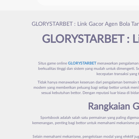
GLORYSTARBET : Link Gacor Agen Bola Taru
GLORYSTARBET : Lin
Situs game online
GLORYSTARBET
menawarkan pengalaman ber
berkualitas tinggi dan sistem yang mudah untuk dimengerti. 
kecepatan transaksi yang
Tidak hanya menawarkan keseruan dari pengalaman bermain t
modern yang memberikan peluang bagi setiap bettor untuk menik
sesuai kebutuhan bettor. Dengan reputasi luar biasa di bi
Rangkaian 
Sportsbook adalah salah satu permainan yang paling digema
kemenangan, penting bagi bettor untuk memahami mekanisme perm
Selain memahami mekanisme, pengelolaan modal yang efektif ju