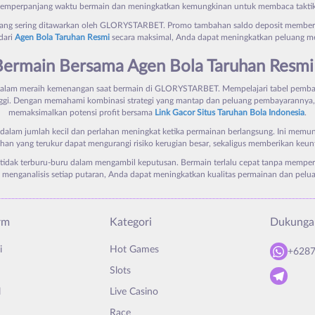
 memperpanjang waktu bermain dan meningkatkan kemungkinan untuk membaca takti
i yang sering ditawarkan oleh GLORYSTARBET. Promo tambahan saldo deposit membe
dari
Agen Bola Taruhan Resmi
secara maksimal, Anda dapat meningkatkan peluang me
k Bermain Bersama Agen Bola Taruhan Re
ng dalam meraih kemenangan saat bermain di GLORYSTARBET. Mempelajari tabel pem
nggi. Dengan memahami kombinasi strategi yang mantap dan peluang pembayarannya, A
memaksimalkan potensi profit bersama
Link Gacor Situs Taruhan Bola Indonesia
.
lam jumlah kecil dan perlahan meningkat ketika permainan berlangsung. Ini memun
uhan yang terukur dapat mengurangi risiko kerugian besar, sekaligus memberikan keu
 tidak terburu-buru dalam mengambil keputusan. Bermain terlalu cepat tanpa memper
k menganalisis setiap putaran, Anda dapat meningkatkan kualitas permainan dan pel
rm
Kategori
Dukunga
i
Hot Games
+628
Slots
l
Live Casino
Race