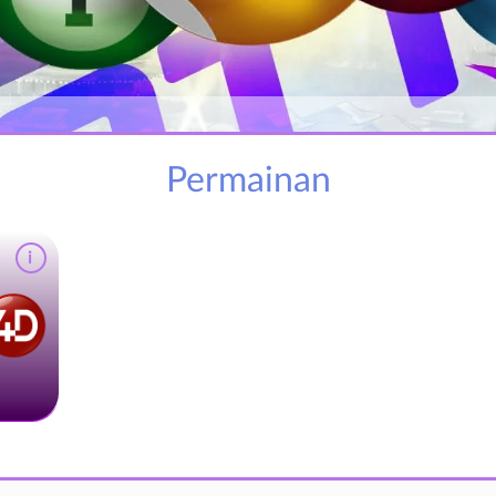
Permainan
i