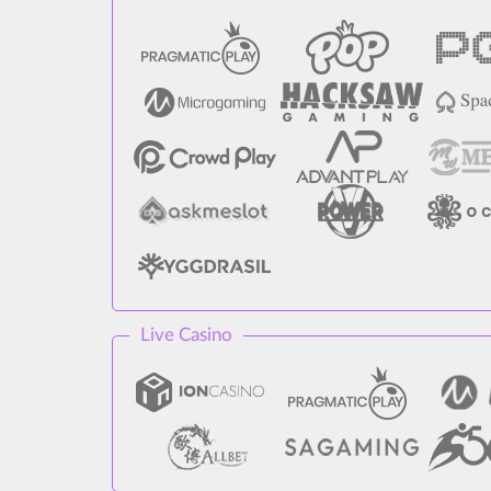
Live Casino