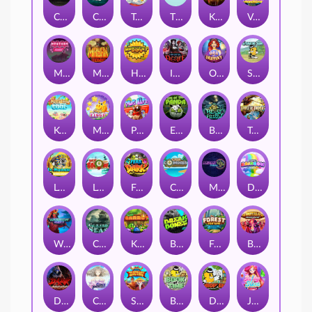
Chaos Crew
Cubes 2
Tai The Toad
The Respinners
Klowns
Vending Machine
Mystery Motel
Mayan Stackways
Harvest Wilds
Immortal Desire
Orb of Destiny
Stack'em
Keep 'em Cool
Magic Piggy
Pug Life
Eye of the Panda
Beast Below
Temple of Torment
Le Pharaoh
Let It Snow
Fear the Dark
Cash Compass
Miami Multiplier
Double Rainbow
Warrior Ways
Cursed Seas
King Carrot
Break Bones
Forest Fortune
Buffalo Stack'n'Sync
Dark Summoning
Cloud Princess
Shaolin Master
Book of Time
Drop'em
Jelly Slice