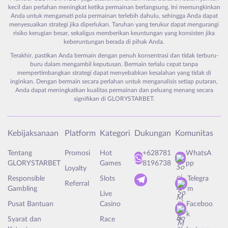
kecil dan perlahan meningkat ketika permainan berlangsung. Ini memungkinkan
Anda untuk mengamati pola permainan terlebih dahulu, sehingga Anda dapat
menyesuaikan strategi jika diperlukan. Taruhan yang terukur dapat mengurangi
risiko kerugian besar, sekaligus memberikan keuntungan yang konsisten jika
keberuntungan berada di pihak Anda.
Terakhir, pastikan Anda bermain dengan penuh konsentrasi dan tidak terburu-
buru dalam mengambil keputusan. Bermain terlalu cepat tanpa
mempertimbangkan strategi dapat menyebabkan kesalahan yang tidak di
inginkan. Dengan bermain secara perlahan untuk menganalisis setiap putaran,
Anda dapat meningkatkan kualitas permainan dan peluang menang secara
signifikan di GLORYSTARBET.
Kebijaksanaan
Platform
Kategori
Dukungan
Komunitas
Tentang
Promosi
Hot
+628781
WhatsA
GLORYSTARBET
Games
8196738
pp
Loyalty
Responsible
Slots
Telegra
Referral
Gambling
m
Live
Pusat Bantuan
Casino
Faceboo
k
Syarat dan
Race