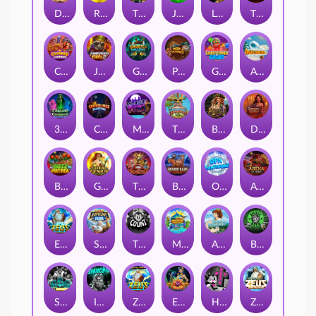
Darkside Prairie: Magical Beast
Raidmark
The Lost Book of Mummy’s Curse
Jumpasaurs
Leatherheads
The Jack & Rose
Crowned Corners
Junkyard Kings 2
Ghostly Hallows
Peek & Pounce
Gobstopper Grind
Avalanche
3 Arcane Cauldrons
Crownlings Clusters
Midnight Mirage
Tikitopia BoosterBelt
Bonnie's Buccaneers
Demon Queen
Buzz Patrol
Gearlab Genius
The Crime File
Behind Bars: Masterplan
Opa Santorini!
Arena of Iron
Epic Ze Zeus
Supreme Zeus
THE COUNT
MARLIN MASTERS: THE BIG HAUL
Aiko and the Wind Spirit
Booze Bash
SixSixSix
Invictus
Ze Zeus
Eye of Medusa
Hot Ross
Zeus Ze Zecond