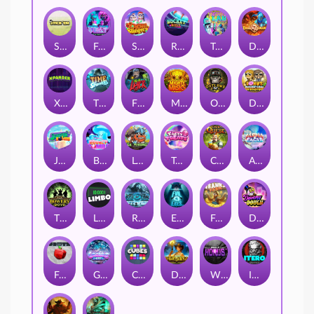
Stick'em
Feel The Beat
Snow Slingers
Rocket Reels
Twisted Lab
Dragon’s Domain
Xpander
Time Spinners
Fire My Laser
Mighty Masks
Outlasw Inc
Donut Division
Joker Bombs
BOUNCY BOMBS
Le Viking
Tasty Treats
Cash Quest
Alpha Eagle
The Bowery Boys
Limbo
Rise of Ymir
Evil Eyes
Frank's Farm
DONNY DOUGH
Frutz
Gronk's Gems
Cubes
Dawn of Kings
Wings of Horus
ITERO