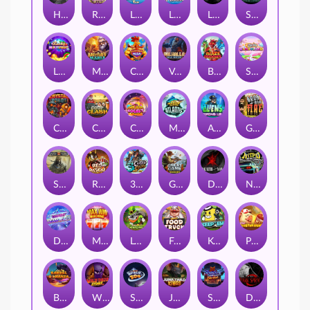
Hand of Anubis
Rise of Fortuna
LE FOOTBALL FAN
LE HOOLIGAN
Life and Death
Shadow Treasure
Lucky Multifruit
Merlin's Mania
Chicken Man
Valhalla: Wild Winter
Blaze Buddies
Sticky Candyland
Crystal Robot
Coop Clash
Chocolate Rocket
Marlin Masters Atlantis
Aliens Among Us
Grug Make Fire
Sand and Ashes
Red Rascal™
3 Cursed Chests™
Great Game Rockies
Death Becomes You
Nitro Nights
Dandy Diamonds
Max Win Machine
Le Prechaun
Fred's Food Truck
Keep 'em
Piggy Cluster Hunt
Barrel Bonanza
Wild Dojo Strike
Space Zoo
Junkyard Kings
Shadow Strike
Dark Spiral