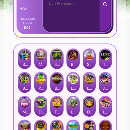
NEW
HACKSAW
OPEN
RGS
Beam Boys
Monkey Frenzy 2: Boss is Here!
Spinman
BULLETS AND BOUNTY
SMOKING DRAGON
The Luxe
BASH BROS
Ronin Stackways
Born Wild
LE ZEUS
LE COWBOY
JAWS OF JUSTICE
MIAMI MAYHEM
DONNY AND DANNY
TIGER LEGENDS
Le Fisherman
DEAL WITH DEATH
LE KING