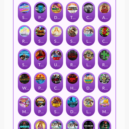
Superstar Sevens
PRAY FOR SIX
Danny Dollar
TOSHI WAYS CLUB
CIRCLE OF LIFE
ARMY OF ARES
RAINBOW PRINCESS
STEAMRUNNERS
SUN PRINCESS
SPEAR OF ATHENA
LE SANTA
CHAOS CREW 3
STORMBORN
THE WILDWOOD CURSE
Ultimate Slot of America
Reign of Rome
Le Bandit
Rad Maxx
Wanted Dead or a Wild
Phoenix
Cash Crew
Hounds Of Hell
Divine Drop
RIP City
Munchy Milo
Power of 10
Strength Of Hercules
Dynasty of Death
Le Digger
Magic Piggy OG