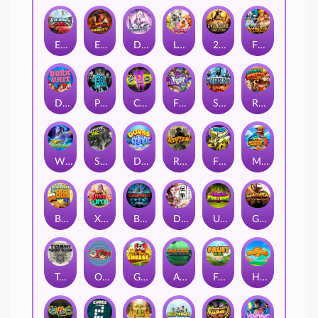
Eternal Duel
EPIC BULLETS & BOUNTY
Dusk Princess
Le Bunny
2 Wild 2 Die
Fist Of Destruction
Dork Unit
Pray for Three
Chaos Crew 2
Fighter Pit
Stormforged
Rusty & Curly
Wishbringer
Slayers Inc
Dorks of The Deep
Rotten
FRKN Bananas
Marlin Master
Benny The Beer
Xmas Drop
Bloodthirst
Densho
Undead Fortune
Gladiator Legends
Toshi Video Club
OmNom
Get The Cheese
Aztec Twist
Fruit Duel
Hop'n'Pop