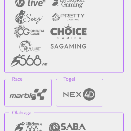
Race
Togel
Olahraga