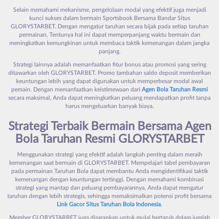
Selain memahami mekanisme, pengelolaan modal yang efektif juga menjadi
kunci sukses dalam bermain Sportsbook Bersama Bandar Situs
GLORYSTARBET. Dengan mengatur taruhan secara bijak pada setiap taruhan
permainan, Tentunya hal ini dapat memperpanjang waktu bermain dan
meningkatkan kemungkinan untuk membaca taktik kemenangan dalam jangka
panjang.
Strategi lainnya adalah memanfaatkan fitur bonus atau promosi yang sering
ditawarkan oleh GLORYSTARBET. Promo tambahan saldo deposit memberikan
keuntungan lebih yang dapat digunakan untuk memperbesar modal awal
pemain. Dengan memanfaatkan keistimewaan dari
Agen Bola Taruhan Resmi
secara maksimal, Anda dapat meningkatkan peluang mendapatkan profit tanpa
harus mengeluarkan banyak biaya.
Strategi Terbaik Bermain Bersama Agen
Bola Taruhan Resmi GLORYSTARBET
Menggunakan strategi yang efektif adalah langkah penting dalam meraih
kemenangan saat bermain di GLORYSTARBET. Mempelajari tabel pembayaran
pada permainan Taruhan Bola dapat membantu Anda mengidentifikasi taktik
kemenangan dengan keuntungan tertinggi. Dengan memahami kombinasi
strategi yang mantap dan peluang pembayarannya, Anda dapat mengatur
taruhan dengan lebih strategis, sehingga memaksimalkan potensi profit bersama
Link Gacor Situs Taruhan Bola Indonesia
.
Member GLORYSTARBET juga disarankan untuk mulai bertaruh dalam jumlah