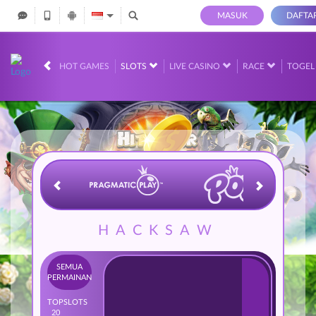
MASUK
DAFTA
IDR
12,678,764,
HOT GAMES
SLOTS
LIVE CASINO
RACE
TOGE
HACKSAW
SEMUA
PERMAINAN
TOP
SLOTS
20