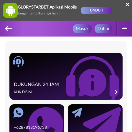
×
GLORYSTARBET Aplikasi Mobile
UNDUH
Jangan tampilkan lagi hari ini
Masuk
Daftar
DUKUNGAN 24 JAM
KLIK DISINI
+6287818196738