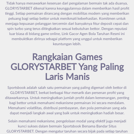
Tidak hanya menawarkan keseruan dari pengalaman bermain tak ada duanya,
GLORYSTARBET dikenal karena keunggulannya dalam memberikan hasil profit
tinggi. Setiap permainan dirancang dengan mobilitas modern yang memberikan
peluang bagi setiap bettor untuk menikmati keberhasilan. Komitmen untuk
menjaga kepuasan pelanggan tercermin dari banyaknya fitur deposit cepat dan
spin turbo yang terus ditingkatkan sesuai kebutuhan bettor. Dengan reputasi
luar biasa di bidang game online, Link Gacor Agen Bola Taruhan Resmi ini
membuktikan dirinya sebagai platform yang unggul untuk memberikan
keuntungan lebih.
Rangkaian Games
GLORYSTARBET
Yang Paling
Laris Manis
Sportsbook adalah salah satu permainan yang paling digemari oleh bettor di
GLORYSTARBET, berkat berbagai fitur menarik dan persenan profit yang
ditawarkannya. Untuk meningkatkan jumlah profit dalam kemenangan, penting
bagi bettor untuk memahami mekanisme permainan ini secara mendalam.
Memahami volatilitas, distribusi pembayaran, dan pola permainan yang ada
dapat menjadi langkah awal yang baik untuk meningkatkan hadiah besar.
Selain memahami mekanisme, pengelolaan modal yang efektif juga menjadi
kunci sukses dalam bermain Sportsbook Bersama Bandar Situs
GLORYSTARBET. Dengan mengatur taruhan secara bijak pada setiap taruhan