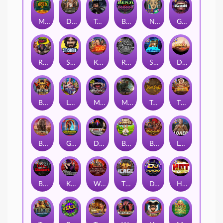
Monkey's Gold xPays
Deadwood xNudge
True Grit Redemption
Benji Killed in Vegas
Nine To Five
Gluttony
Roadkill
Stockholm Syndrome
Kiss My Chainsaw
Rock Bottom
Space Donkey
Dragon Tribe
Bushido Way xNudge
Land of the Free
Munchies
Misery Mining
True kult
The Border
Buffalo Hunter
Golden Genie And The Walking Wilds
Devil's Crossroad
Bonus Bunnies
Barbarian Fury
Loner
Book Of Shadows
Karen Maneater
Warrior Graveyard xNudge
The Cage
DJ Psycho
Hot Nudge