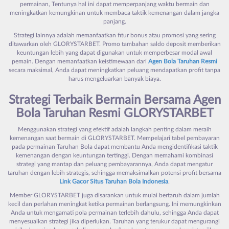
permainan, Tentunya hal ini dapat memperpanjang waktu bermain dan
meningkatkan kemungkinan untuk membaca taktik kemenangan dalam jangka
panjang.
Strategi lainnya adalah memanfaatkan fitur bonus atau promosi yang sering
ditawarkan oleh GLORYSTARBET. Promo tambahan saldo deposit memberikan
keuntungan lebih yang dapat digunakan untuk memperbesar modal awal
pemain. Dengan memanfaatkan keistimewaan dari
Agen Bola Taruhan Resmi
secara maksimal, Anda dapat meningkatkan peluang mendapatkan profit tanpa
harus mengeluarkan banyak biaya.
Strategi Terbaik Bermain Bersama Agen
Bola Taruhan Resmi GLORYSTARBET
Menggunakan strategi yang efektif adalah langkah penting dalam meraih
kemenangan saat bermain di GLORYSTARBET. Mempelajari tabel pembayaran
pada permainan Taruhan Bola dapat membantu Anda mengidentifikasi taktik
kemenangan dengan keuntungan tertinggi. Dengan memahami kombinasi
strategi yang mantap dan peluang pembayarannya, Anda dapat mengatur
taruhan dengan lebih strategis, sehingga memaksimalkan potensi profit bersama
Link Gacor Situs Taruhan Bola Indonesia
.
Member GLORYSTARBET juga disarankan untuk mulai bertaruh dalam jumlah
kecil dan perlahan meningkat ketika permainan berlangsung. Ini memungkinkan
Anda untuk mengamati pola permainan terlebih dahulu, sehingga Anda dapat
menyesuaikan strategi jika diperlukan. Taruhan yang terukur dapat mengurangi