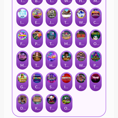
Thor: Hammer Time
Brick Snake 2000
Tomb of Nefertiti
Whacked
Harlequin Carnival
Mayan Magic Wildfire
Ice Ice Yeti
East Coast Vs West Coast
Jingle Balls
Tombstone
WiXX
Casino Win Spin
Fruits
Pixies vs Pirates
Tractor Beam
Manhattan Goes Wild
Remember Gulag
Owls
Milky Ways
Tomb of Akhenaten
Hot 4 Cash
Tesla Jolt
Walk of Shame
Poison Eve
Gaelic Gold
Coins of Fortune
Starstruck
Immortal Fruits
Punk Rocker
The Rave
Dungeon Quest
Kitchen Drama: Sushi Mania
The Creepy Carnival
Outsourced: Slash Game