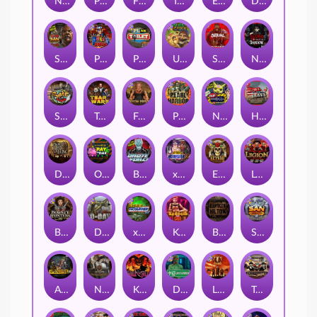
Nexus Fire In The Hole xBomb
Possessed
Flight Mode
Tombstone Slaughter
Evil Goblins xBomb
Dead, Dead, or Deader
San Quentin 2: Death Row
Punk Rocker 2
Punk Toilet
Ugliest Catch
Serial
Nexus Blood & Shadow
Skate or Die
Tsar Wars
Folsom Prison
Pearl Harbor
Nexus Outsourced
Home of the Brave
Dead Men Walking
Outsourced: Payday
Brute Force
xWays Hoarder 2
El Pasa Gunfight xNudge
Legion X
Bounty Hunters xNudge®
D Day
xWays Hoarder xSplit
Kenneth Must Die
Bangkok Hilton
San Quentin xWays
Apocalypse Super xNudge
Nexus Tombstone RIP
Kill Em All
Disturbed
Little Bighorn
Tombstone No Mercy