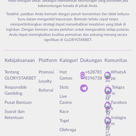
risiko kerugian besar, sekaligus memberikan keuntungan yang konsisten jika
keberuntungan berada di pihak Anda.
Terakhir, pastikan Anda bermain dengan penuh konsentrasi dan tidak terburu-
buru dalam mengambil keputusan. Bermain terlalu cepat tanpa
mempertimbangkan strategi dapat menyebabkan kesalahan yang tidak di
inginkan. Dengan bermain secara perlahan untuk menganalisis setiap putaran,
Anda dapat meningkatkan kualitas permainan dan peluang menang secara
signifikan di GLORYSTARBET.
Kebijaksanaan
Platform
Kategori
Dukungan
Komunitas
Tentang
Promosi
Hot
+628781
WhatsA
GLORYSTARBET
Games
8196738
pp
Loyalty
Responsible
Slots
Telegra
Referral
Gambling
m
Live
Pusat Bantuan
Casino
Faceboo
k
Syarat dan
Race
Ketentuan
Instagra
Togel
m
Olahraga