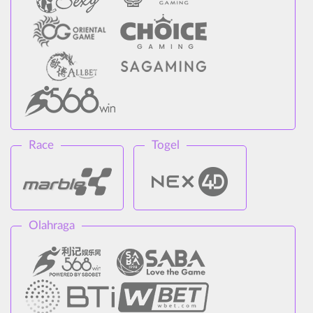
Race
Togel
Olahraga