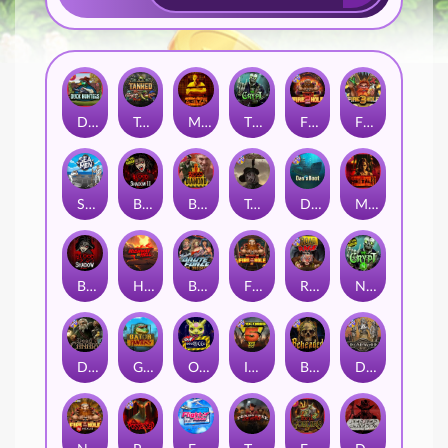
Duck Hunters
Tanked
Mental
The Crypt
Fire in the Hole 2
Fire in the Hole 3
Seamen
Blood & Shadow 2
Blood Diamond
Tombstone RIP
Das xBoot
Mental 2
Blood & Shadow
Highway to Hell
Brute Force: Alien Onslaught
Fire In The Hole xBomb
Road Rage
Nexus The Crypt
Dead Canary
Gator Hunters
Outsourced
Infectious 5 xWays
Beheaded
Deadwood R.I.P