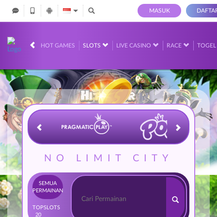
MASUK
DAFTA
IDR
12,687,042,
HOT GAMES
SLOTS
LIVE CASINO
RACE
TOGE
NO LIMIT CITY
SEMUA
PERMAINAN
TOP
SLOTS
20